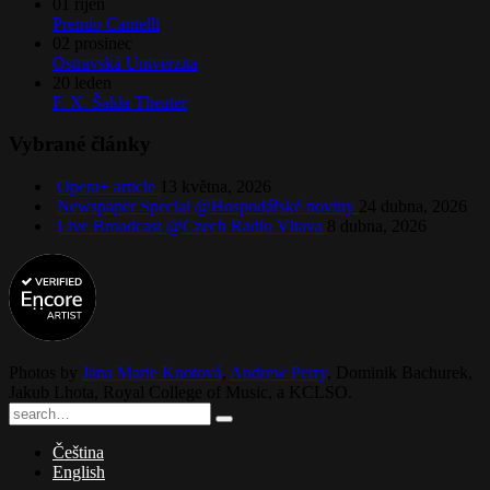
01
říjen
Premio Cantelli
02
prosinec
Ostravská Univerzita
20
leden
F. X. Šalda Theater
Vybrané články
Opera+ article
13 května, 2026
Newspaper Special @Hospodářské noviny
24 dubna, 2026
Live Broadcast @Czech Radio Vltava
8 dubna, 2026
Photos by
Jana Marie Knotová
,
Andrew Perry
,
Dominik Bachurek
,
Jakub Lhota
,
Royal College of Music
, a
KCLSO
.
Čeština
English