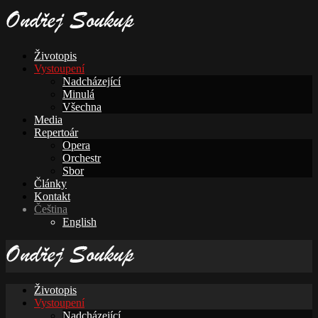
Životopis
Vystoupení
Nadcházející
Minulá
Všechna
Media
Repertoár
Opera
Orchestr
Sbor
Články
Kontakt
Čeština
English
Životopis
Vystoupení
Nadcházející