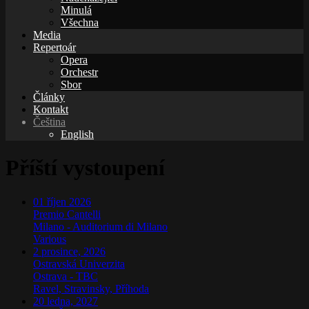
Minulá
Všechna
Media
Repertoár
Opera
Orchestr
Sbor
Články
Kontakt
Čeština
English
Příští vystoupení
01
říjen
2026
Premio Cantelli
Milano
-
Auditorium di Milano
Various
2 prosince, 2026
Ostravská Univerzita
Ostrava
-
TBC
Ravel, Stravinsky, Příhoda
20 ledna, 2027