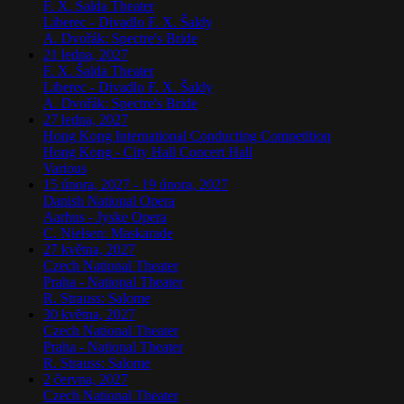
F. X. Šalda Theater
Liberec
-
Divadlo F. X. Šaldy
A. Dvořák: Spectre's Bride
21 ledna, 2027
F. X. Šalda Theater
Liberec
-
Divadlo F. X. Šaldy
A. Dvořák: Spectre's Bride
27 ledna, 2027
Hong Kong International Conducting Competition
Hong Kong
-
City Hall Concert Hall
Various
15 února, 2027 - 19 února, 2027
Danish National Opera
Aarhus
-
Jyske Opera
C. Nielsen: Maskarade
27 května, 2027
Czech National Theater
Praha
-
National Theater
R. Strauss: Salome
30 května, 2027
Czech National Theater
Praha
-
National Theater
R. Strauss: Salome
2 června, 2027
Czech National Theater