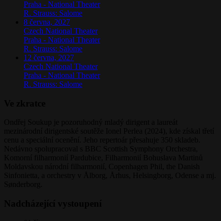
Praha
-
National Theater
R. Strauss: Salome
8 června, 2027
Czech National Theater
Praha
-
National Theater
R. Strauss: Salome
12 června, 2027
Czech National Theater
Praha
-
National Theater
R. Strauss: Salome
Ve zkratce
Ondřej Soukup je pozoruhodný mladý dirigent a laureát
mezinárodní dirigentské soutěže Ionel Perlea (2024), kde získal třetí
cenu a speciální ocenění. Jeho repertoár přesahuje 350 skladeb.
Nedávno spolupracoval s BBC Scottish Symphony Orchestra,
Komorní filharmonií Pardubice, Filharmonií Bohuslava Martinů
Moldavskou národní filharmonií, Copenhagen Phil, the Danish
Sinfonietta, a orchestry v Ålborg, Århus, Helsingborg, Odense a mj.
Sønderborg.
Nadcházející vystoupení