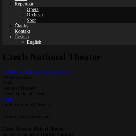
Repertoár
Opera
Orchestr
Sbor
Články
Kontakt
Čeština
English
Czech National Theater
Assistant
Guest Appearance
Opera
7 března, 2026
Praha
National Theater
Czech National Theater
Event
Ondřej Soukup | Dirigent
R.WAGNER: DAS RHEINGOLD
Music Director:
Robert Jindra
Second Conductor:
Ondřej Soukup