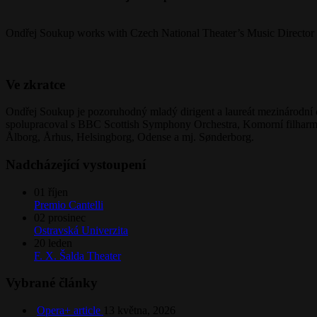
Ondřej Soukup works with Czech National Theater’s Music Director 
Ve zkratce
Ondřej Soukup je pozoruhodný mladý dirigent a laureát mezinárodní di
spolupracoval s BBC Scottish Symphony Orchestra, Komorní filharmon
Ålborg, Århus, Helsingborg, Odense a mj. Sønderborg.
Nadcházející vystoupení
01
říjen
Premio Cantelli
02
prosinec
Ostravská Univerzita
20
leden
F. X. Šalda Theater
Vybrané články
Opera+ article
13 května, 2026