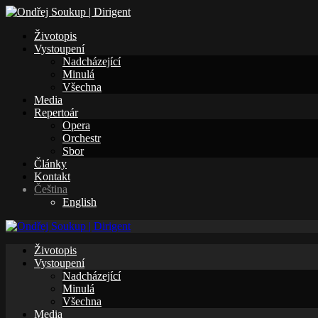
Životopis
Vystoupení
Nadcházející
Minulá
Všechna
Media
Repertoár
Opera
Orchestr
Sbor
Články
Kontakt
Čeština
English
Životopis
Vystoupení
Nadcházející
Minulá
Všechna
Media