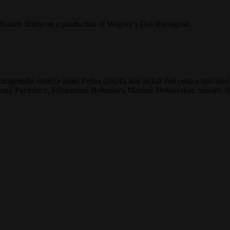
Robert Jindra on a production of Wagner’s Das Rheingold.
rigentské soutěže Ionel Perlea (2024), kde získal třetí cenu a speciál
ií Pardubice, Filharmonií Bohuslava Martinů Moldavskou národní filh