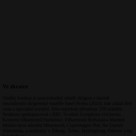
Ve zkratce
Ondřej Soukup je pozoruhodný mladý dirigent a laureát
mezinárodní dirigentské soutěže Ionel Perlea (2024), kde získal třetí
cenu a speciální ocenění. Jeho repertoár přesahuje 350 skladeb.
Nedávno spolupracoval s BBC Scottish Symphony Orchestra,
Komorní filharmonií Pardubice, Filharmonií Bohuslava Martinů
Moldavskou národní filharmonií, Copenhagen Phil, the Danish
Sinfonietta, a orchestry v Ålborg, Århus, Helsingborg, Odense a mj.