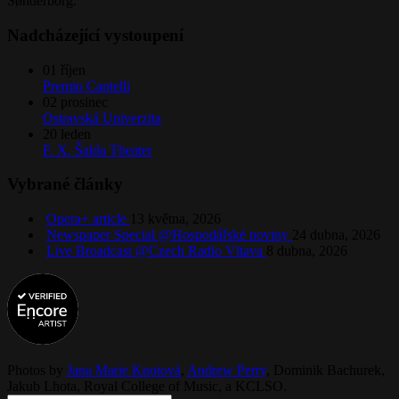
Sønderborg.
Nadcházející vystoupení
01
říjen
Premio Cantelli
02
prosinec
Ostravská Univerzita
20
leden
F. X. Šalda Theater
Vybrané články
Opera+ article
13 května, 2026
Newspaper Special @Hospodářské noviny
24 dubna, 2026
Live Broadcast @Czech Radio Vltava
8 dubna, 2026
Photos by
Jana Marie Knotová
,
Andrew Perry
,
Dominik Bachurek
,
Jakub Lhota
,
Royal College of Music
, a
KCLSO
.