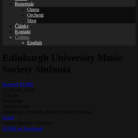
Repertoár
Opera
Orchestr
Sbor
Články
Kontakt
Čeština
English
Edinburgh University Music
Society Sinfonia
Koncert
EUMS
14 března, 2020
7:30 pm
Edinburgh
McEwan Hall
Edinburgh University Music Society Sinfonia
Event
Ondřej Soukup | Dirigent
EUMS on Facebook