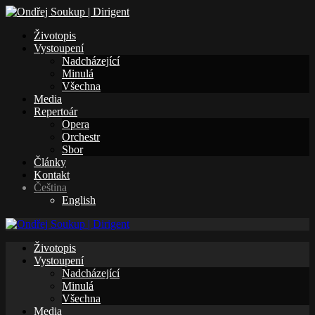
Životopis
Vystoupení
Nadcházející
Minulá
Všechna
Media
Repertoár
Opera
Orchestr
Sbor
Články
Kontakt
Čeština
English
Životopis
Vystoupení
Nadcházející
Minulá
Všechna
Media