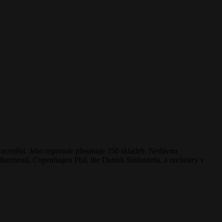
ní ocenění. Jeho repertoár přesahuje 350 skladeb. Nedávno
armonií, Copenhagen Phil, the Danish Sinfonietta, a orchestry v