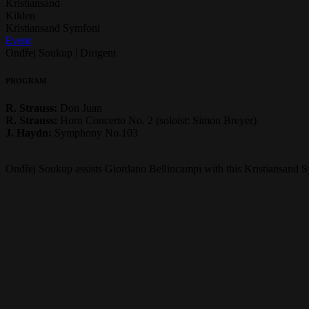
Kristiansand
Kilden
Kristiansand Symfoni
Event
Ondřej Soukup | Dirigent
PROGRAM
R. Strauss:
Don Juan
R. Strauss:
Horn Concerto No. 2 (soloist: Simon Breyer)
J. Haydn:
Symphony No.103
Ondřej Soukup assists Giordano Bellincampi with this Kristiansand 