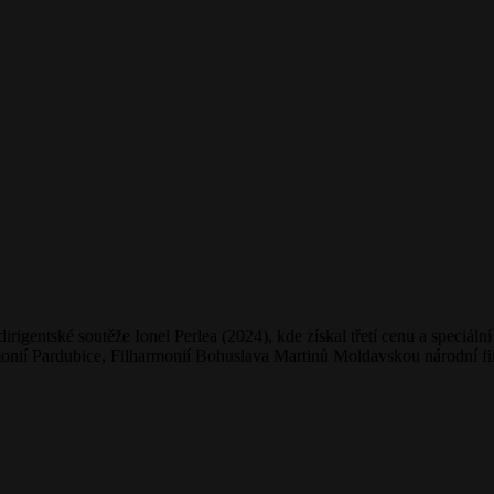
rigentské soutěže Ionel Perlea (2024), kde získal třetí cenu a speciál
ií Pardubice, Filharmonií Bohuslava Martinů Moldavskou národní filh