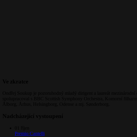
Ve zkratce
Ondřej Soukup je pozoruhodný mladý dirigent a laureát mezinárodní di
spolupracoval s BBC Scottish Symphony Orchestra, Komorní filharmon
Ålborg, Århus, Helsingborg, Odense a mj. Sønderborg.
Nadcházející vystoupení
01
říjen
Premio Cantelli