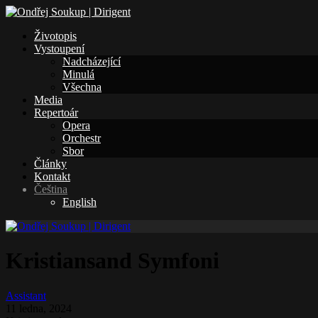
Životopis
Vystoupení
Nadcházející
Minulá
Všechna
Media
Repertoár
Opera
Orchestr
Sbor
Články
Kontakt
Čeština
English
Kristiansand Symfoni
Assistant
11 ledna, 2024