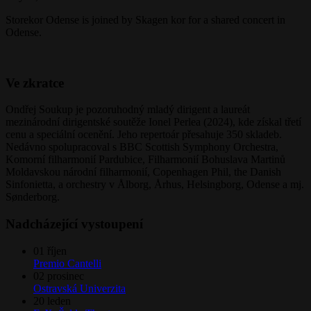
Storekor Odense is joined by Skagen kor for a shared concert in
Odense.
Ve zkratce
Ondřej Soukup je pozoruhodný mladý dirigent a laureát
mezinárodní dirigentské soutěže Ionel Perlea (2024), kde získal třetí
cenu a speciální ocenění. Jeho repertoár přesahuje 350 skladeb.
Nedávno spolupracoval s BBC Scottish Symphony Orchestra,
Komorní filharmonií Pardubice, Filharmonií Bohuslava Martinů
Moldavskou národní filharmonií, Copenhagen Phil, the Danish
Sinfonietta, a orchestry v Ålborg, Århus, Helsingborg, Odense a mj.
Sønderborg.
Nadcházející vystoupení
01
říjen
Premio Cantelli
02
prosinec
Ostravská Univerzita
20
leden