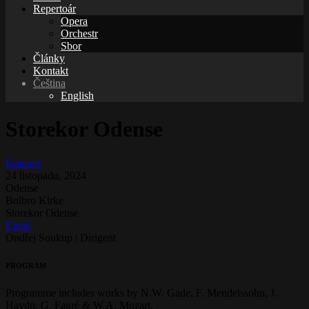
Repertoár
Opera
Orchestr
Sbor
Články
Kontakt
Čeština
English
Storekor Odense
Koncert
24 listopadu, 2024
Odense
Bolbro Kirke
Storekor Odense
Event
Ondřej Soukup | Dirigent
PROGRAM
Programme includes works by N.W. Gade, F. Mendelssohn, J.
Haydn, G. Fauré & W.A. Mozart.