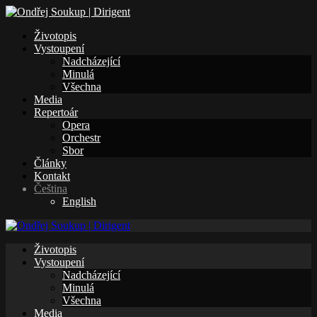
Životopis
Vystoupení
Nadcházející
Minulá
Všechna
Media
Repertoár
Opera
Orchestr
Sbor
Články
Kontakt
Čeština
English
Životopis
Vystoupení
Nadcházející
Minulá
Všechna
Media