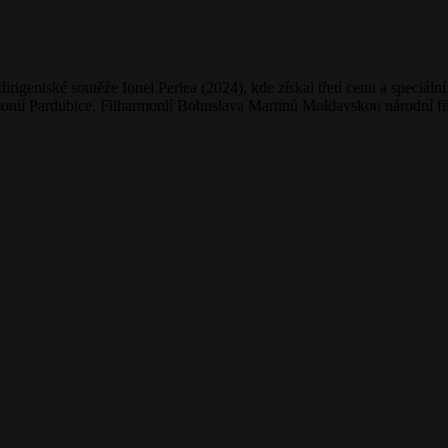
rigentské soutěže Ionel Perlea (2024), kde získal třetí cenu a speciál
ií Pardubice, Filharmonií Bohuslava Martinů Moldavskou národní filh