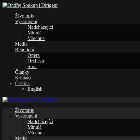
Životopis
Vystoupení
Nadcházející
Minulá
Všechna
Media
Repertoár
Opera
Orchestr
Sbor
Články
Kontakt
Čeština
English
Životopis
Vystoupení
Nadcházející
Minulá
Všechna
Media