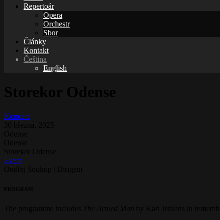
Repertoár
Opera
Orchestr
Sbor
Články
Kontakt
Čeština
English
Storekor Odense
Koncert
30 března, 2025
Odense
Odense
Storekor Odense
Event
Ondřej Soukup | Dirigent
PROGRAM
The programme includes
The Armed Man
by Karl Jenkins in remembr