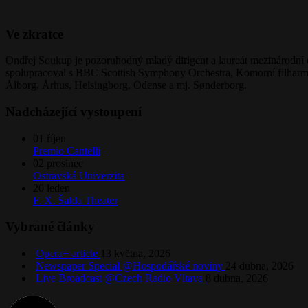
Ve zkratce
Ondřej Soukup je pozoruhodný mladý dirigent a laureát mezinárodní di
spolupracoval s BBC Scottish Symphony Orchestra, Komorní filharmon
Ålborg, Århus, Helsingborg, Odense a mj. Sønderborg.
Nadcházející vystoupení
01
říjen
Premio Cantelli
02
prosinec
Ostravská Univerzita
20
leden
F. X. Šalda Theater
Vybrané články
Opera+ article
13 května, 2026
Newspaper Special @Hospodářské noviny
24 dubna, 2026
Live Broadcast @Czech Radio Vltava
8 dubna, 2026